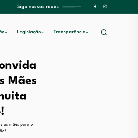
Siga nossas redes
ão
Legislação
Transparência
convida
as Mães
muita
!
as as mães para o
ção!