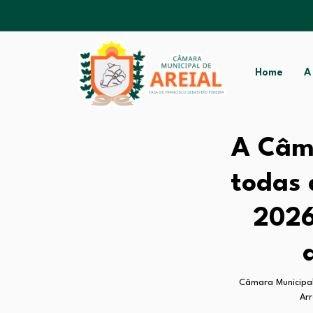
Home
A
A Câma
todas 
2026
Câmara Municipal
Arr