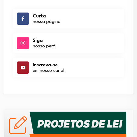
Curta
nossa página
Siga
nosso perfil
Inscreva-se
em nosso canal