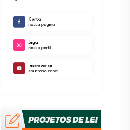
Curta
nossa página
Siga
nosso perfil
Inscreva-se
em nosso canal