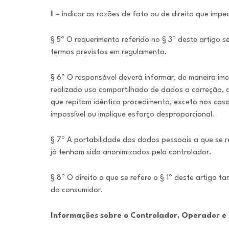
II – indicar as razões de fato ou de direito que im
§ 5º O requerimento referido no § 3º deste artigo s
termos previstos em regulamento.
§ 6º O responsável deverá informar, de maneira im
realizado uso compartilhado de dados a correção, 
que repitam idêntico procedimento, exceto nos ca
impossível ou implique esforço desproporcional.
§ 7º A portabilidade dos dados pessoais a que se re
já tenham sido anonimizados pelo controlador.
§ 8º O direito a que se refere o § 1º deste artigo
do consumidor.
Informações sobre o Controlador, Operador e