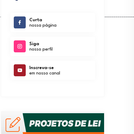
________________________________________________________________
Curta
nossa página
Siga
nosso perfil
Inscreva-se
em nosso canal