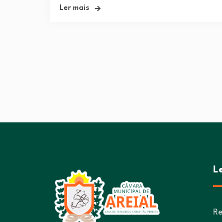
Ler mais
L
Re