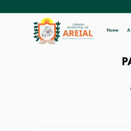
Home
A
P