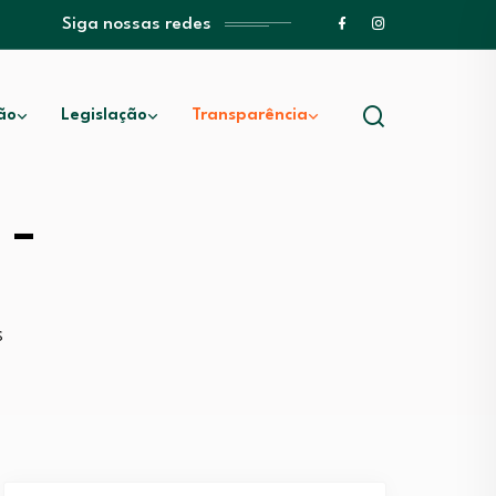
Siga nossas redes
ão
Legislação
Transparência
 –
S