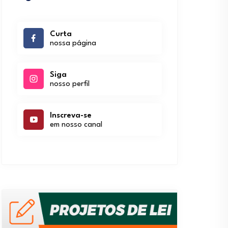
Curta
nossa página
Siga
nosso perfil
Inscreva-se
em nosso canal