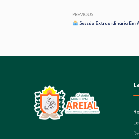
PREVIOUS
Sessão Extraordinária Em 
L
Re
Le
De