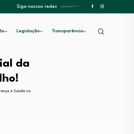
Siga nossas redes
ão
Legislação
Transparência
ial da
lho!
urança e Saúde no