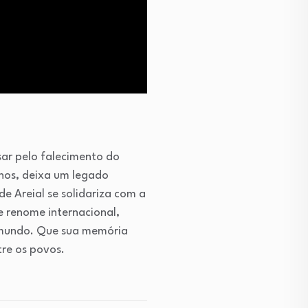
sar pelo falecimento do
anos, deixa um legado
e Areial se solidariza com a
e renome internacional,
o mundo. Que sua memória
tre os povos.