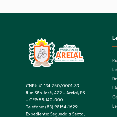
L
Re
Le
De
CNPJ: 41.134.750/0001-33
LA
Rua São José, 472 – Areial, PB
Go
– CEP: 58.140-000
Le
Telefone: (83) 98154-1629
Expediente: Segunda a Sexta,