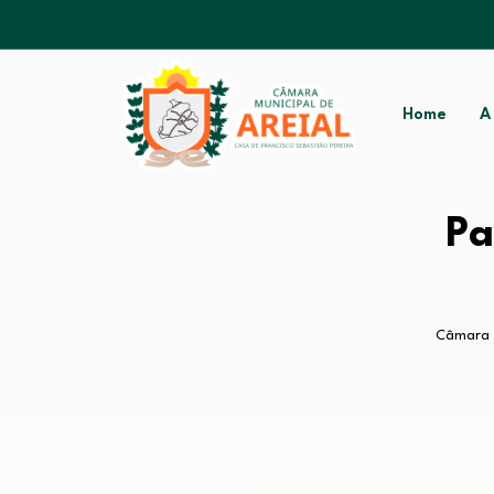
Home
A
Pa
Câmara M