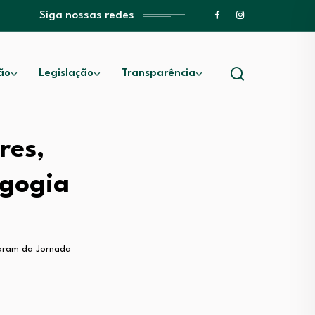
Siga nossas redes
ão
Legislação
Transparência
res,
agogia
param da Jornada