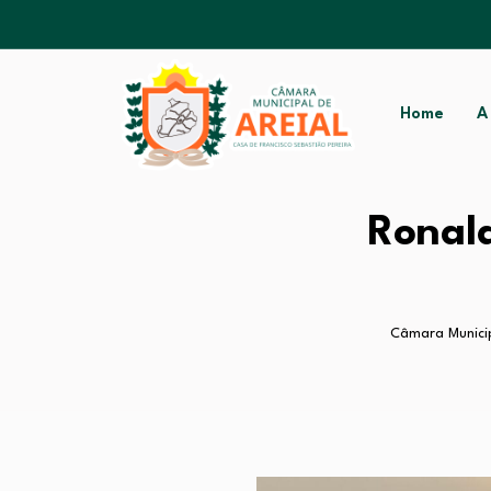
Home
A
Ronald
Câmara Municip