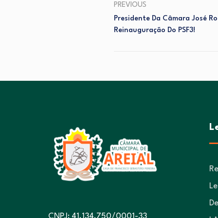
PREVIOUS
Presidente Da Câmara José Ro
Reinauguração Do PSF3!
L
Re
Le
De
CNPJ: 41.134.750/0001-33