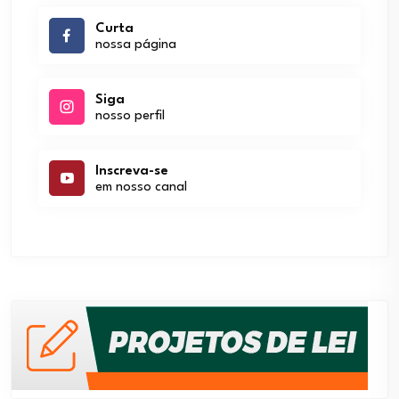
Curta
nossa página
Siga
nosso perfil
Inscreva-se
em nosso canal